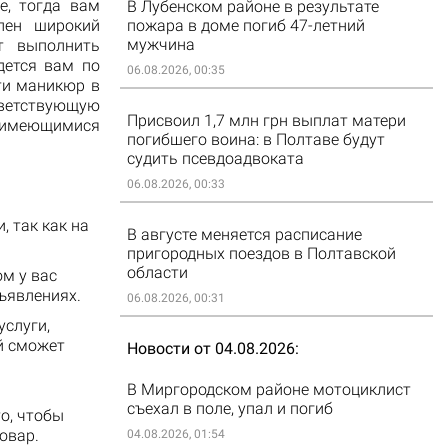
е, тогда вам
В Лубенском районе в результате
влен широкий
пожара в доме погиб 47-летний
мужчина
т выполнить
дется вам по
06.08.2026, 00:35
ти маникюр в
тветствующую
Присвоил 1,7 млн грн выплат матери
 имеющимися
погибшего воина: в Полтаве будут
судить псевдоадвоката
06.08.2026, 00:33
 так как на
В августе меняется расписание
пригородных поездов в Полтавской
области
ом у вас
ъявлениях.
06.08.2026, 00:31
услуги,
й сможет
Новости от 04.08.2026
В Миргородском районе мотоциклист
съехал в поле, упал и погиб
о, чтобы
овар.
04.08.2026, 01:54