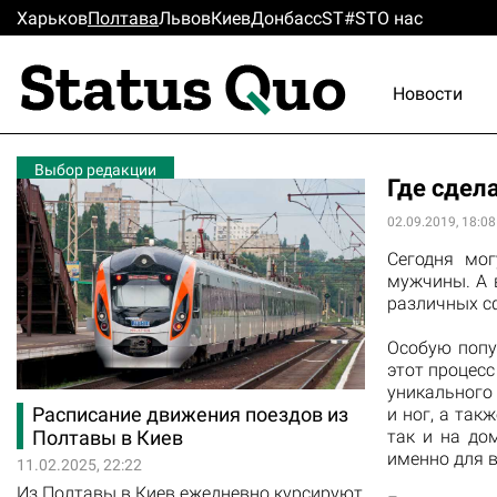
Харьков
Полтава
Львов
Киев
Донбасс
ST#ST
О нас
Новости
Выбор редакции
Где сдел
02.09.2019, 18:08
Сегодня мог
мужчины. А 
различных сф
Особую попу
этот процес
уникального 
Расписание движения поездов из
и ног, а так
так и на до
Полтавы в Киев
именно для в
11.02.2025, 22:22
Из Полтавы в Киев ежедневно курсируют