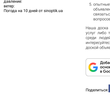
давление:
опытные
ветер:
объявлен
Погода на 10 дней от
sinoptik.ua
связатьс
вопросов
Наша доска 
услуг либо 
среди людей
интересуйте
доской объя
Поделиться: