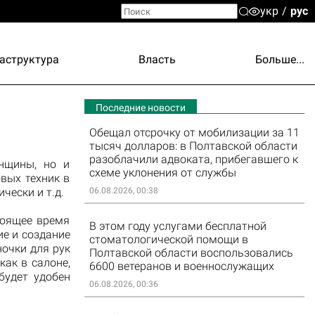
укр
рус
аструктура
Власть
Больше...
Последние новости
Обещал отсрочку от мобилизации за 11
тысяч долларов: в Полтавской области
разоблачили адвоката, прибегавшего к
енщины, но и
схеме уклонения от службы
вых техник в
чески и т.д.
06.08.2026, 00:38
тоящее время
В этом году услугами бесплатной
е и создание
стоматологической помощи в
ночки для рук
Полтавской области воспользовались
как в салоне,
6600 ветеранов и военнослужащих
будет удобен
06.08.2026, 00:36