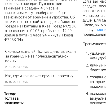
Если вы нах
несколько поездов. Путешествие
следует пос
занимает в среднем 4,5 часа, а
ассортимен
пассажиры могут выбирать рейс, в
маникюр в л
зависимости от времени и удобства. Об
душе. Для б
этом известно с сайта продажи билетов.
Киеве, вы м
Поезда из Полтавы в Киев Поезд №725К:
фразу:
ман
отправление в 09:05, прибытие в 12:29.
предложения
Время в пути - 3 часа 24 минуты Поезд
№723К "Ин…
Преимуществ
Сколько жителей Полтавщины выехали
удобный 
за границу из-за полномасштабной
нем удо
войны
личный к
28.10.2024, 16:37
будет в
Кто, где и как может вручить повестку
создание
которые 
07.02.2024, 15:37
помочь в
возможно
Погода
визуализ
Полтава
влажность:
покупате