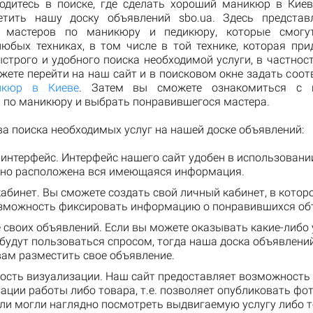
одитесь в поиске, где сделать хороший маникюр в Киев
етить нашу доску объявлений sbo.ua. Здесь предста
т мастеров по маникюру и педикюру, которые смогу
юбых техниках, в том числе в той технике, которая при
ыстрого и удобного поиска необходимой услуги, в частнос
ожете перейти на наш сайт и в поисковом окне задать соо
икюр в Киеве
. Затем вы сможете ознакомиться с
 по маникюру и выбрать понравившегося мастера.
а поиска необходимых услуг на нашей доске объявлений:
интерфейс. Интерфейс нашего сайт удобен в использовании,
бно расположена вся имеющаяся информация.
абинет. Вы сможете создать свой личный кабинет, в котор
озможность фиксировать информацию о понравившихся об
 своих объявлений. Если вы можете оказывать какие-либо 
будут пользоваться спросом, тогда наша доска объявлени
ам разместить свое объявление.
сть визуализации. Наш сайт предоставляет возможность
ации работы либо товара, т.е. позволяет опубликовать фот
ли могли наглядно посмотреть выдвигаемую услугу либо т