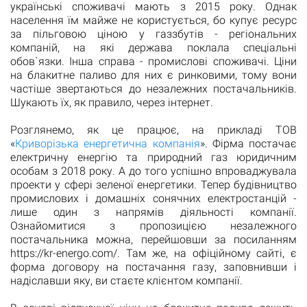
українські споживачі мають з 2015 року. Однак
населення їм майже не користується, бо купує ресурс
за пільговою ціною у газзбутів - регіональних
компаній, на які держава поклала спеціальні
обов`язки. Інша справа - промислові споживачі. Ціни
на блакитне паливо для них є ринковими, тому вони
частіше звертаються до незалежних постачальників.
Шукають їх, як правило, через інтернет.
Розглянемо, як це працює, на прикладі ТОВ
«
Криворізька енергетична компанія
». Фірма постачає
електричну енергію та природний газ юридичним
особам з 2018 року. А до того успішно впроваджувала
проекти у сфері зеленої енергетики. Тепер будівництво
промислових і домашніх сонячних електростанцій -
лише один з напрямів діяльності компанії.
Ознайомитися з пропозицією незалежного
постачальника можна, перейшовши за посиланням
https://kr-energo.com/. Там же, на офіційному сайті, є
форма договору на постачання газу, заповнивши і
надіславши яку, ви стаєте клієнтом компанії.