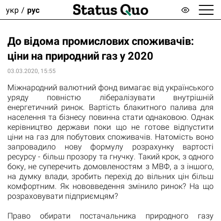
укр
рус
До відома промислових споживачів:
ціни на природний газ у 2020
03.03.2020, 15:55
Міжнародний валютний фонд вимагає від українського
уряду повністю лібералізувати внутрішній
енергетичний ринок. Вартість блакитного палива для
населення та бізнесу повинна стати однаковою. Однак
керівництво держави поки що не готове відпустити
ціни на газ для побутових споживачів. Натомість воно
запровадило нову формулу розрахунку вартості
ресурсу - більш прозору та гнучку. Такий крок, з одного
боку, не суперечить домовленостям з МВФ, а з іншого,
на думку влади, зробить перехід до вільних цін більш
комфортним. Як нововведення змінило ринок? На що
розраховувати підприємцям?
Право обирати постачальника природного газу