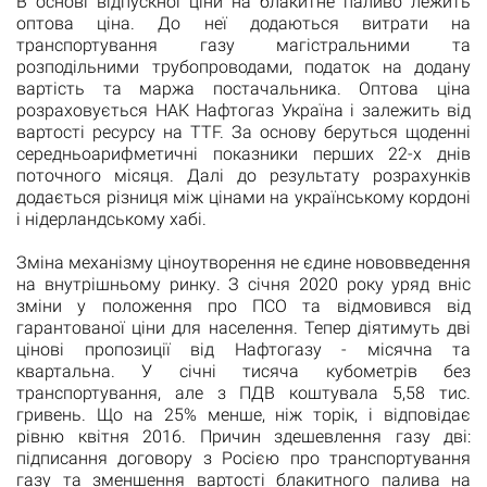
В основі відпускної ціни на блакитне паливо лежить
оптова ціна. До неї додаються витрати на
транспортування газу магістральними та
розподільними трубопроводами, податок на додану
вартість та маржа постачальника. Оптова ціна
розраховується НАК Нафтогаз Україна і залежить від
вартості ресурсу на ТТF. За основу беруться щоденні
середньоарифметичні показники перших 22-х днів
поточного місяця. Далі до результату розрахунків
додається різниця між цінами на українському кордоні
і нідерландському хабі.
Зміна механізму ціноутворення не єдине нововведення
на внутрішньому ринку. З січня 2020 року уряд вніс
зміни у положення про ПСО та відмовився від
гарантованої ціни для населення. Тепер діятимуть дві
цінові пропозиції від Нафтогазу - місячна та
квартальна. У січні тисяча кубометрів без
транспортування, але з ПДВ коштувала 5,58 тис.
гривень. Що на 25% менше, ніж торік, і відповідає
рівню квітня 2016. Причин здешевлення газу дві:
підписання договору з Росією про транспортування
газу та зменшення вартості блакитного палива на