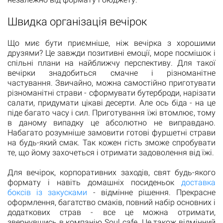
Швидка організація вечірок
Що миє бути приємніше, ніж вечірка з хорошими
друзями? Це завжди позитивні емоції, море посмішок і
спільні плани на найближчу перспективу. Для такої
вечірки знадобиться смачне і різноманітне
частування. Звичайно, можна самостійно приготувати
різноманітні страви - сформувати бутерброди, нарізати
салати, придумати цікаві десерти. Але ось біда - на це
піде багато часу і сил. Приготування їжі втомлює, тому
в даному випадку це абсолютно не виправдано.
Набагато розумніше замовити готові фуршетні страви
на будь-який смак. Так кожен гість зможе спробувати
те, що йому захочеться і отримати задоволення від їжі.
Для вечірок, корпоративних заходів, свят будь-якого
формату і навіть домашніх посиденьок
доставка
боксів із закусками
- відмінне рішення. Прекрасне
оформлення, багатство смаків, повний набір основних і
додаткових страв - все це можна отримати,
звернувшись в компанію Soul cafe. Це також відмінний