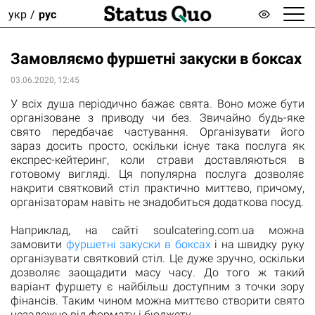
укр
рус
Замовляємо фуршетні закуски в боксах
03.06.2020, 12:45
У всіх душа періодично бажає свята. Воно може бути
організоване з приводу чи без. Звичайно будь-яке
свято передбачає частування. Організувати його
зараз досить просто, оскільки існує така послуга як
експрес-кейтеринг, коли страви доставляються в
готовому вигляді. Ця популярна послуга дозволяє
накрити святковий стіл практично миттєво, причому,
організаторам навіть не знадобиться додаткова посуд.
Наприклад, на сайті soulcatering.com.ua можна
замовити
фуршетні закуски в боксах
і на швидку руку
організувати святковий стіл. Це дуже зручно, оскільки
дозволяє заощадити масу часу. До того ж такий
варіант фуршету є найбільш доступним з точки зору
фінансів. Таким чином можна миттєво створити свято
незалежно від формату і бюджету.