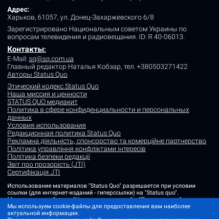
Адрес:
Харьков, 61057, ул. Донец-Захаржевского 6/8
Зарегистрировано Национальным советом Украины по
вопросам телевидения и радиовещания.
ID: R 40-06013.
Контакты
:
E-Mail:
sq@sq.com.ua
Главный редактор Наталья Кобзар,
тел. +380503271422
Авторы Status Quo
Этический кодекс Status Quo
Наша миссия и ценности
STATUS QUO медиакит
Политика в сфере конфиденциальности и персональных
данных
Условия использования
Редакционная политика Status Quo
Рекламна діяльність, спонсорство та комерційне партнерство
Політика управління конфліктами інтересів
Політика безпеки редакції
Звіт про прозорість (JTI)
Сертифікація JTI
Использование материалов "Status Quo" разрешается при условии
ссылки (для интернет-изданий - гиперссылки) на "Status quo".
Материалы в рубриках "Новости партнеров" и "Пресс-релизы"
размещаются на правах рекламы или в рамках некоммерческого
Мы используем cookie-файлы для предоставления вам наиболее
партнерства.
актуальной информации.