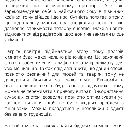
поширений на вітчизняному просторі. Але він
зарекомендував себе з найкращого боку в північних
країнах, тому дійшов і до нас. Сутність полягає в тому,
що під підлогу монтується спеціальна техніка, яка
дозволяє отримувати теплову енергію. Можна навіть
відмовитися від радіаторів, щоб вони не займали місце
у кімнаті.
Нагріте повітря підіймається вгору, тому прогрів
кімнати буде максимально рівномірним. Це важливий
фактор забезпечення комфортного мікроклімату для
усіх мешканців. Також слід зазначити, що даний спосіб
повністю безпечний для людей та тварин, тому не
доведеться боятися за свою сім’ю. Економія в
опалювальний сезон буде доволі відчутною, тому
можна не переживати з приводу витрат. Використання
сучасних систем дозволяє повністю оптимізувати усі
грошові питання, щоб не було жодних проблем з
фінансами. Можна вкладатися у невеликий бюджет
без зайвих труднощів.
На сайті можна також знайти будь-які комплектуючі