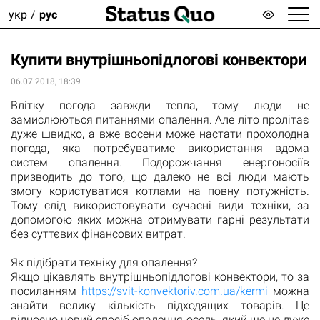
укр
рус
Купити внутрішньопідлогові конвектори
06.07.2018, 18:39
Влітку погода завжди тепла, тому люди не
замислюються питаннями опалення. Але літо пролітає
дуже швидко, а вже восени може настати прохолодна
погода, яка потребуватиме використання вдома
систем опалення. Подорожчання енергоносіїв
призводить до того, що далеко не всі люди мають
змогу користуватися котлами на повну потужність.
Тому слід використовувати сучасні види техніки, за
допомогою яких можна отримувати гарні результати
без суттєвих фінансових витрат.
Як підібрати техніку для опалення?
Якщо цікавлять внутрішньопідлогові конвектори, то за
посиланням
https://svit-konvektoriv.com.ua/kermi
можна
знайти велику кількість підходящих товарів. Це
відносно новий спосіб опалення осель, який ще не дуже