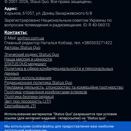
© 2001-2026, Staus Quo. Все права защищены.
Адрес:
Харьков, 61057, ул. Донец-Захаржевского 6/8
Зарегистрировано Национальным советом Украины по
вопросам телевидения и радиовещания.
ID: R 40-06013.
Контакты
:
E-Mail:
sq@sq.com.ua
Главный редактор Наталья Кобзар,
тел. +380503271422
Авторы Status Quo
Этический кодекс Status Quo
Наша миссия и ценности
STATUS QUO медиакит
Политика в сфере конфиденциальности и персональных
данных
Условия использования
Редакционная политика Status Quo
Рекламна діяльність, спонсорство та комерційне партнерство
Політика управління конфліктами інтересів
Політика безпеки редакції
Звіт про прозорість (JTI)
Сертифікація JTI
Использование материалов "Status Quo" разрешается при условии
ссылки (для интернет-изданий - гиперссылки) на "Status quo".
Материалы в рубриках "Новости партнеров" и "Пресс-релизы"
Мы используем cookie-файлы для предоставления вам наиболее
размещаются на правах рекламы или в рамках некоммерческого
актуальной информации.
партнерства.