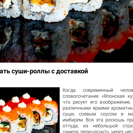
зать суши-роллы с доставкой
Когда современный чело
словосочетание «Японская кух
что рисует его воображение,
различными яркими ароматны
суши, соевым соусом и м
имбирем. Вся эта роскошь п
оттуда, из небольшой стра
сумела перешагнуть через нес