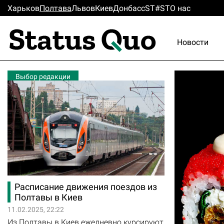
Харьков
Полтава
Львов
Киев
Донбасс
ST#ST
О нас
Новости
Выбор редакции
Расписание движения поездов из
Полтавы в Киев
11.02.2025, 22:22
Из Полтавы в Киев ежедневно курсируют