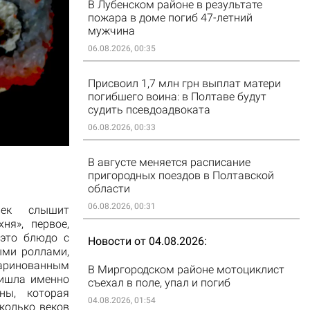
В Лубенском районе в результате
пожара в доме погиб 47-летний
мужчина
06.08.2026, 00:35
Присвоил 1,7 млн грн выплат матери
погибшего воина: в Полтаве будут
судить псевдоадвоката
06.08.2026, 00:33
В августе меняется расписание
пригородных поездов в Полтавской
области
06.08.2026, 00:31
век слышит
ня», первое,
 это блюдо с
Новости от 04.08.2026
ми роллами,
аринованным
В Миргородском районе мотоциклист
ришла именно
съехал в поле, упал и погиб
ны, которая
04.08.2026, 01:54
колько веков