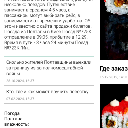
несколько поездов. Путешествие
занимает в среднем 4,5 часа, а
пассажиры могут выбирать рейс, в
зависимости от времени и удобства. Об
этом известно с сайта продажи билетов.
Поезда из Полтавы в Киев Поезд №725К:
отправление в 09:05, прибытие в 12:29.
Время в пути - 3 часа 24 минуты Поезд
№723К "Ин…
Сколько жителей Полтавщины выехали
Где зака
за границу из-за полномасштабной
войны
16.12.2019, 14:01
28.10.2024, 16:37
Кто, где и как может вручить повестку
07.02.2024, 15:37
Погода
Полтава
влажность: