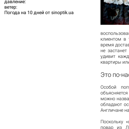
давление:
ветер:
Погода на 10 дней от
sinoptik.ua
воспользова
клиентом в 
время достав
не застанет
удивит кажд
квартиры или
Это по-н
Особой поп
объясняется
можно назва
обладают осо
Англичане наз
Поскольку «
повар из Л