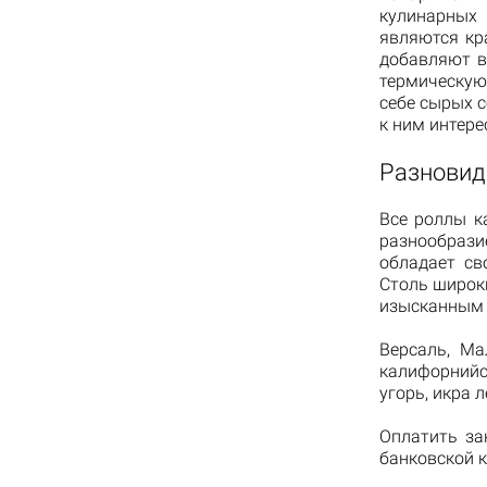
кулинарных
являются кр
добавляют в
термическую
себе сырых 
к ним интере
Разновид
Все роллы к
разнообраз
обладает св
Столь широк
изысканным 
Версаль, Ма
калифорнийс
угорь, икра л
Оплатить за
банковской к