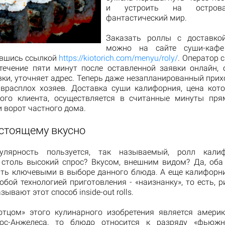
и устроить на острова
фантастический мир.
Заказать роллы с доставко
можно на сайте суши-кафе 
вшись ссылкой
https://kiotorich.com/menyu/roly/
. Оператор 
течение пяти минут после оставленной заявки онлайн, 
ки, уточняет адрес. Теперь даже незапланированный прих
 врасплох хозяев. Доставка суши калифорния, цена кот
ого клиента, осуществляется в считанные минуты пр
 ворот частного дома.
астоящему вкусно
улярность пользуется, так называемый, ролл кали
 столь высокий спрос? Вкусом, внешним видом? Да, оба
ть ключевыми в выборе данного блюда. А еще калифорн
бой технологией приготовления - «наизнанку», то есть, 
ывают этот способ inside-out rolls.
отцом» этого кулинарного изобретения является амери
ос-Анжелеса, то блюдо относится к разряду «фьюжн