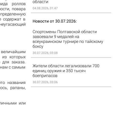
области
вида роллов
ости, повара
04.08.2026, 01:47
определенную
е содержат в
Новости от 30.07.2026
 неугасающий
Спортсмены Полтавской области
завоевали 9 медалей на
всеукраинском турнире по тайскому
боксу
ы величайшим
30.07.2026, 03:08
 из которых
 для заказа.
Жители области легализовали 700
анам с самым
единиц оружия и 350 тысяч
боеприпасов
это названия
30.07.2026, 03:06
ось, рапаны,
аличными или