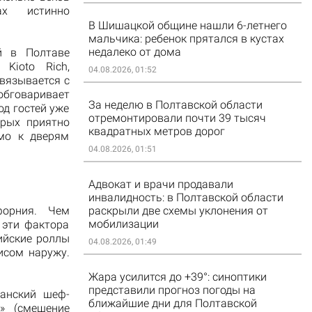
х истинно
В Шишацкой общине нашли 6-летнего
мальчика: ребенок прятался в кустах
недалеко от дома
й в Полтаве
Kioto Rich,
04.08.2026, 01:52
связывается с
обговаривает
За неделю в Полтавской области
од гостей уже
отремонтировали почти 39 тысяч
орых приятно
квадратных метров дорог
ямо к дверям
04.08.2026, 01:51
Адвокат и врачи продавали
инвалидность: в Полтавской области
форния. Чем
раскрыли две схемы уклонения от
мобилизации
 эти фактора
ийские роллы
04.08.2026, 01:49
рисом наружу.
Жара усилится до +39°: синоптики
представили прогноз погоды на
канский шеф-
ближайшие дни для Полтавской
» (смешение