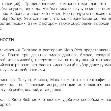
 традиций). Традиционными компонентами данного 
абы, огурцы, авокадо. Чтобы придать вкусу немного нежн
 них майонез и японский омлет. Все продукты проходят 
 обработку. Это означает, что калифорнийские роллы н
составляющих. Этим фактором также обусловлен высокий
с.
ности
алифорния Полтава в ресторане Kioto Rich представлен
ием. Почти три десятка видов данного блюда, каждый
оей «изюминкой», представлены на виртуальной витрине
ий спектр позволяет сделать идеальный выбор даже гурм
вкусом и требованиями.
линовка, Такуан, Аляска, Монако – это не география, 
ких роллов. Главными ингредиентами их являются лос
етучей рыбы, кларий, и так далее.
каз в Kioto Rich можно любым удобным способом – н
артой.