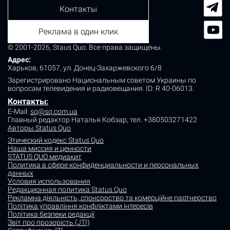
Контакты
Реклама в один клик
© 2001-2026, Staus Quo. Все права защищены.
Адрес:
Харьков, 61057, ул. Донец-Захаржевского 6/8
Зарегистрировано Национальным советом Украины по
вопросам телевидения и радиовещания.
ID: R 40-06013.
Контакты
:
E-Mail:
sq@sq.com.ua
Главный редактор Наталья Кобзар,
тел. +380503271422
Авторы Status Quo
Этический кодекс Status Quo
Наша миссия и ценности
STATUS QUO медиакит
Политика в сфере конфиденциальности и персональных
данных
Условия использования
Редакционная политика Status Quo
Рекламна діяльність, спонсорство та комерційне партнерство
Політика управління конфліктами інтересів
Політика безпеки редакції
Звіт про прозорість (JTI)