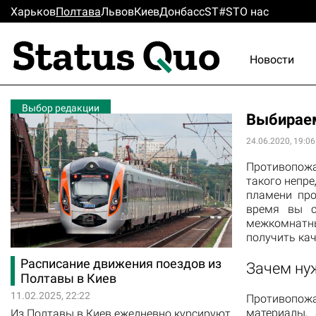
Харьков
Полтава
Львов
Киев
Донбасс
ST#ST
О нас
Новости
Выбор редакции
Выбираем
24.06.2020, 19:06
Противопожа
такого непре
пламени про
время вы с
межкомнатны
получить ка
Расписание движения поездов из
Зачем ну
Полтавы в Киев
11.02.2025, 22:22
Противопожа
материалы,
Из Полтавы в Киев ежедневно курсируют