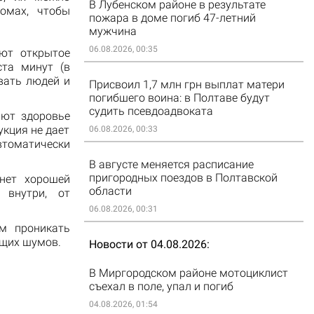
В Лубенском районе в результате
омах, чтобы
пожара в доме погиб 47-летний
мужчина
06.08.2026, 00:35
ают открытое
ста минут (в
вать людей и
Присвоил 1,7 млн грн выплат матери
погибшего воина: в Полтаве будут
судить псевдоадвоката
ают здоровье
укция не дает
06.08.2026, 00:33
томатически
В августе меняется расписание
пригородных поездов в Полтавской
анет хорошей
области
 внутри, от
06.08.2026, 00:31
ам проникать
ющих шумов.
Новости от 04.08.2026
В Миргородском районе мотоциклист
съехал в поле, упал и погиб
04.08.2026, 01:54