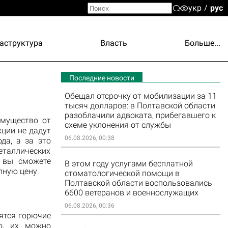
укр
рус
аструктура
Власть
Больше...
Последние новости
Обещал отсрочку от мобилизации за 11
тысяч долларов: в Полтавской области
разоблачили адвоката, прибегавшего к
имущество от
схеме уклонения от службы
кции не дадут
06.08.2026, 00:38
да, а за это
таллических
м вы сможете
В этом году услугами бесплатной
пную цену.
стоматологической помощи в
Полтавской области воспользовались
6600 ветеранов и военнослужащих
06.08.2026, 00:36
ятся горючие
о, их можно