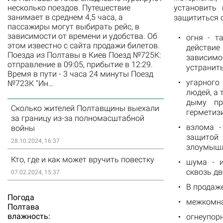
установить
несколько поездов. Путешествие
занимает в среднем 4,5 часа, а
защититься о
пассажиры могут выбирать рейс, в
зависимости от времени и удобства. Об
огня - т
этом известно с сайта продажи билетов.
действие
Поезда из Полтавы в Киев Поезд №725К:
зависимо
отправление в 09:05, прибытие в 12:29.
устранить
Время в пути - 3 часа 24 минуты Поезд
угарного
№723К "Ин…
людей, а 
дыму пр
Сколько жителей Полтавщины выехали
герметиз
за границу из-за полномасштабной
взлома -
войны
защитой
28.10.2024, 16:37
злоумышле
Кто, где и как может вручить повестку
шума - и
сквозь д
07.02.2024, 15:37
В продаже
Погода
межкомнат
Полтава
влажность:
огнеупорн