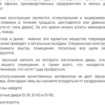
 в офисах, производственных предприятиях и жилых д
т:
акие конструкции являются огнеупорными и выдержив
 пламени в течение тридцати, шестидесяти или девяно
сти от типа двери). За это время можно успеть эвакуиро
 пожар;
 газа и дыма - именно эти ядовитые вещества поврежд
также приводят к летальным исходам. Специальная констр
оникать внутрь помещения, поскольку все щели ав
ируются;
 прочный металл, из которого изготовлена дверь, ст
 вашего помещения, а также всего, что находится
нников, что хотят туда пробраться;
спользование качественных материалов не дает звук
верь, благодаря чему вы сможете оградиться от раздража
 вы найдете:
ные двери EI-30, EI-60 и EI-90;
ые ворота;