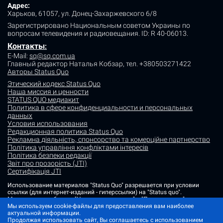
Адрес:
Харьков, 61057, ул. Донец-Захаржевского 6/8
Зарегистрировано Национальным советом Украины по
вопросам телевидения и радиовещания.
ID: R 40-06013.
Контакты
:
E-Mail:
sq@sq.com.ua
Главный редактор Наталья Кобзар,
тел. +380503271422
Авторы Status Quo
Этический кодекс Status Quo
Наша миссия и ценности
STATUS QUO медиакит
Политика в сфере конфиденциальности и персональных
данных
Условия использования
Редакционная политика Status Quo
Рекламна діяльність, спонсорство та комерційне партнерство
Політика управління конфліктами інтересів
Політика безпеки редакції
Звіт про прозорість (JTI)
Сертифікація JTI
Использование материалов "Status Quo" разрешается при условии
ссылки (для интернет-изданий - гиперссылки) на "Status quo".
Материалы в рубриках "Новости партнеров" и "Пресс-релизы"
размещаются на правах рекламы или в рамках некоммерческого
Мы используем cookie-файлы для предоставления вам наиболее
партнерства.
актуальной информации.
Продолжая использовать сайт, Вы соглашаетесь с использованием