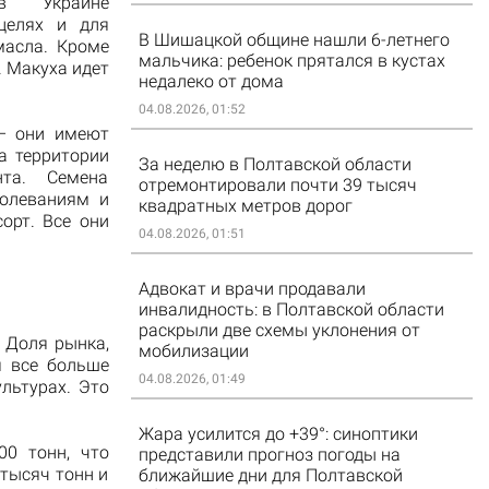
в Украине
целях и для
В Шишацкой общине нашли 6-летнего
масла. Кроме
мальчика: ребенок прятался в кустах
. Макуха идет
недалеко от дома
04.08.2026, 01:52
 – они имеют
а территории
За неделю в Полтавской области
та. Семена
отремонтировали почти 39 тысяч
болеваниям и
квадратных метров дорог
орт. Все они
04.08.2026, 01:51
Адвокат и врачи продавали
инвалидность: в Полтавской области
раскрыли две схемы уклонения от
 Доля рынка,
мобилизации
я все больше
04.08.2026, 01:49
льтурах. Это
Жара усилится до +39°: синоптики
00 тонн, что
представили прогноз погоды на
 тысяч тонн и
ближайшие дни для Полтавской