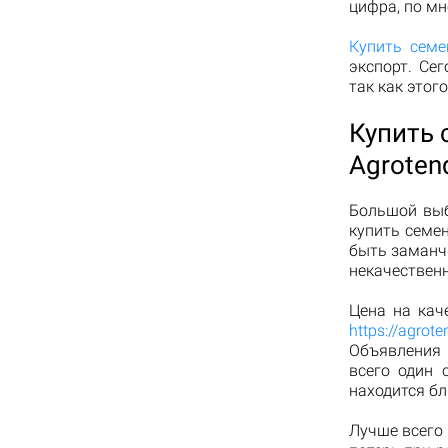
цифра, по мн
Купить семе
экспорт. Се
так как этог
Купить 
Agroten
Большой выб
купить семе
быть заманчи
некачественн
Цена на кач
https://agrot
Объявления
всего один 
находится бл
Лучше всего 