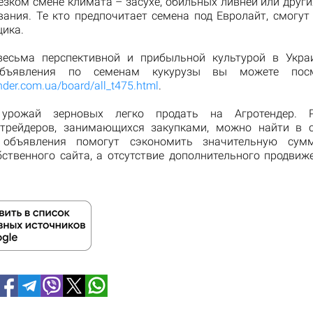
езком смене климата – засухе, обильных ливней или друг
вания. Те кто предпочитает семена под Евролайт, смогут
щика.
есьма перспективной и прибыльной культурой в Укра
 Объявления по семенам кукурузы вы можете посм
ender.com.ua/board/all_t475.html
.
урожай зерновых легко продать на Агротендер. 
трейдеров, занимающихся закупками, можно найти в 
 объявления помогут сэкономить значительную сум
бственного сайта, а отсутствие дополнительного продвиж