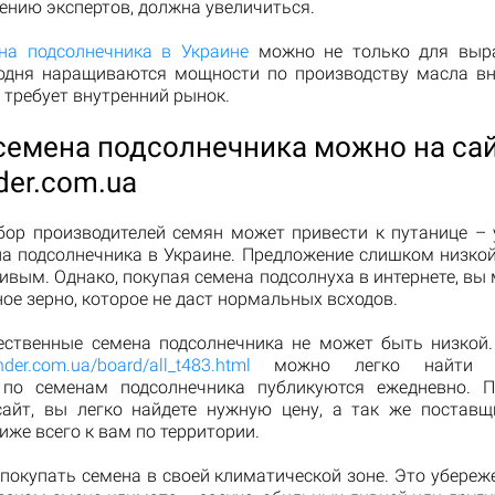
ению экспертов, должна увеличиться.
на подсолнечника в Украине
можно не только для выр
годня наращиваются мощности по производству масла вн
о требует внутренний рынок.
семена подсолнечника можно на са
der.com.ua
ор производителей семян может привести к путанице – 
на подсолнечника в Украине. Предложение слишком низко
вым. Однако, покупая семена подсолнуха в интернете, вы
ое зерно, которое не даст нормальных всходов.
ественные семена подсолнечника не может быть низкой.
ender.com.ua/board/all_t483.html
можно легко найти по
 по семенам подсолнечника публикуются ежедневно. П
сайт, вы легко найдете нужную цену, а так же поставщ
иже всего к вам по территории.
покупать семена в своей климатической зоне. Это убереж