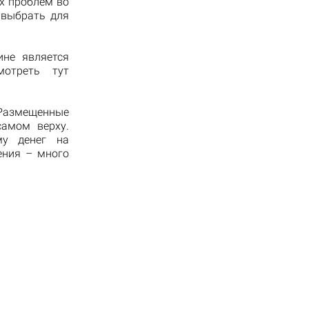
их проблем во
 выбрать для
ине является
отреть тут
Размещенные
самом верху.
му денег на
ения – много