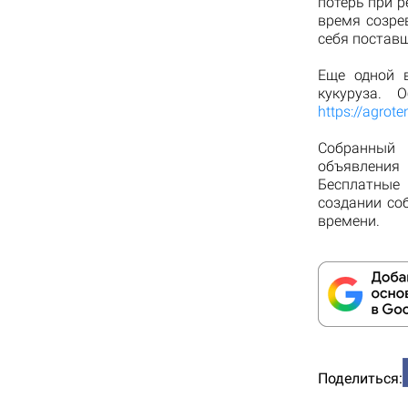
потерь при р
время созре
себя постав
Еще одной в
кукуруза.
https://agrot
Собранный 
объявления 
Бесплатные
создании со
времени.
Поделиться: