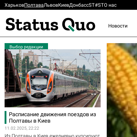
Харьков
Полтава
Львов
Киев
Донбасс
ST#ST
О нас
Новости
Выбор редакции
Расписание движения поездов из
Полтавы в Киев
11.02.2025, 22:22
Из Полтавы в Киев ежедневно курсируют