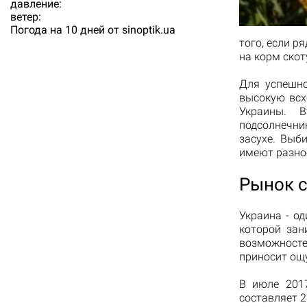
давление:
ветер:
Погода на 10 дней от
sinoptik.ua
того, если р
на корм скот
Для успешно
высокую всх
Украины. 
подсолнечни
засухе. Выб
имеют разное
Рынок 
Украина - о
которой зан
возможносте
приносит ощ
В июле 2017
составляет 2