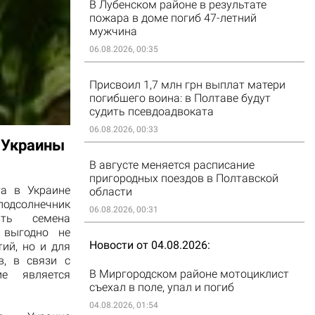
В Лубенском районе в результате
пожара в доме погиб 47-летний
мужчина
06.08.2026, 00:35
Присвоил 1,7 млн грн выплат матери
погибшего воина: в Полтаве будут
судить псевдоадвоката
06.08.2026, 00:33
 Украины
В августе меняется расписание
пригородных поездов в Полтавской
а в Украине
области
дсолнечник
06.08.2026, 00:31
ить семена
 выгодно не
Новости от 04.08.2026
ий, но и для
в, в связи с
В Миргородском районе мотоциклист
е является
съехал в поле, упал и погиб
04.08.2026, 01:54