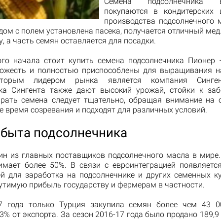
Семена подсолнечника 
покупаются в кондитерских 
производства подсолнечного 
ядом с полем установлена пасека, получается отличный мед
у, а часть семян оставляется для посадки.
го начала стоит купить семена подсолнечника Пионер
ожесть и полностью приспособлены для выращивания н
Вторым лидером рынка является компания Синген
ка Сингента также дают высокий урожай, стойки к за
ирать семена следует тщательно, обращая внимание на с
 время созревания и подходят для различных условий.
сбыта подсолнечника
дин из главных поставщиков подсолнечного масла в мире.
имает более 50%. В связи с евроинтеграцией появляетс
й для заработка на подсолнечнике и других семенных ку
утимую прибыль государству и фермерам в частности.
 года только Турция закупила семян более чем 43 0
3% от экспорта. За сезон 2016-17 года было продано 189,9