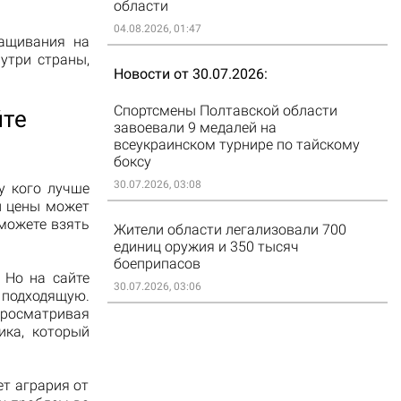
области
04.08.2026, 01:47
ащивания на
утри страны,
Новости от 30.07.2026
Спортсмены Полтавской области
йте
завоевали 9 медалей на
всеукраинском турнире по тайскому
боксу
30.07.2026, 03:08
у кого лучше
й цены может
 можете взять
Жители области легализовали 700
единиц оружия и 350 тысяч
боеприпасов
 Но на сайте
30.07.2026, 03:06
дходящую.
росматривая
ика, который
ет агрария от