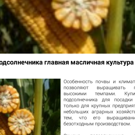
одсолнечника главная масличная культура
Особенность почвы и климат
позволяют выращивать по
высокими темпами. Куп
подсолнечника для посадки
только для крупных предприят
небольших аграрных хозяйст
тем, что его выращивани
безотходным производством.