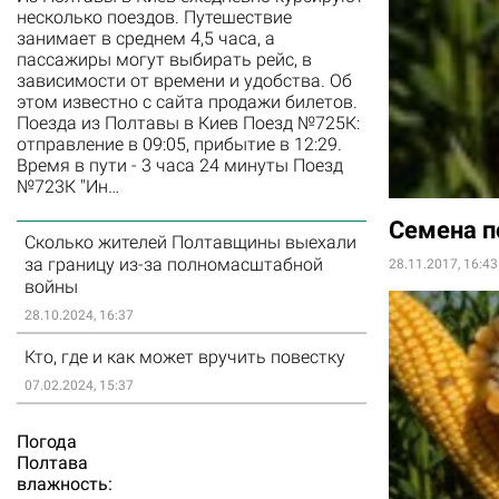
несколько поездов. Путешествие
занимает в среднем 4,5 часа, а
пассажиры могут выбирать рейс, в
зависимости от времени и удобства. Об
этом известно с сайта продажи билетов.
Поезда из Полтавы в Киев Поезд №725К:
отправление в 09:05, прибытие в 12:29.
Время в пути - 3 часа 24 минуты Поезд
№723К "Ин…
Семена п
Сколько жителей Полтавщины выехали
за границу из-за полномасштабной
28.11.2017, 16:43
войны
28.10.2024, 16:37
Кто, где и как может вручить повестку
07.02.2024, 15:37
Погода
Полтава
влажность: