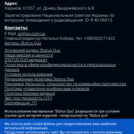
Адрес:
Харьков, 61057, ул. Донец-Захаржевского 6/8
Зарегистрировано Национальным советом Украины по
вопросам телевидения и радиовещания.
ID: R 40-06013.
Контакты
:
E-Mail:
sq@sq.com.ua
Главный редактор Наталья Кобзар,
тел. +380503271422
Авторы Status Quo
Этический кодекс Status Quo
Наша миссия и ценности
STATUS QUO медиакит
Политика в сфере конфиденциальности и персональных
данных
Условия использования
Редакционная политика Status Quo
Рекламна діяльність, спонсорство та комерційне партнерство
Політика управління конфліктами інтересів
Політика безпеки редакції
Звіт про прозорість (JTI)
Сертифікація JTI
Использование материалов "Status Quo" разрешается при условии
ссылки (для интернет-изданий - гиперссылки) на "Status quo".
Материалы в рубриках "Новости партнеров" и "Пресс-релизы"
Мы используем cookie-файлы для предоставления вам наиболее
размещаются на правах рекламы или в рамках некоммерческого
актуальной информации.
партнерства.
Продолжая использовать сайт, Вы соглашаетесь с использованием