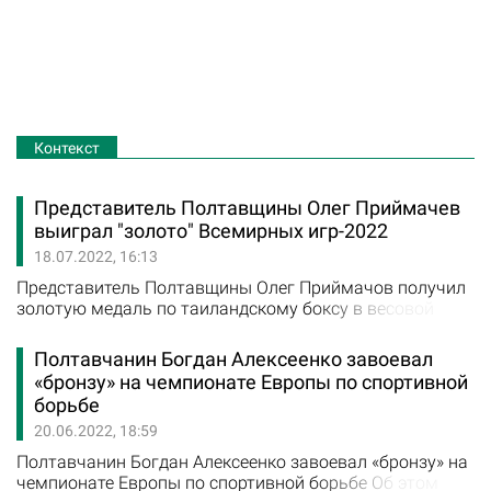
Контекст
Представитель Полтавщины Олег Приймачев
выиграл "золото" Всемирных игр-2022
18.07.2022, 16:13
Представитель Полтавщины Олег Приймачов получил
золотую медаль по таиландскому боксу в весовой
категории до 91 кг на Всемирных играх-2022.
Начальник Полтавской областной военной
Полтавчанин Богдан Алексеенко завоевал
администрации Дмитрий Лунин поздравил победителя
«бронзу» на чемпионате Европы по спортивной
и пожелал дальнейших побед. Спортсмен в финале
борьбе
уверенно победил американца Мэтью Бейкера - 30:27.
20.06.2022, 18:59
Приймачов защитил титул пятилетней давности во
Вроцлаве.…
Полтавчанин Богдан Алексеенко завоевал «бронзу» на
чемпионате Европы по спортивной борьбе Об этом