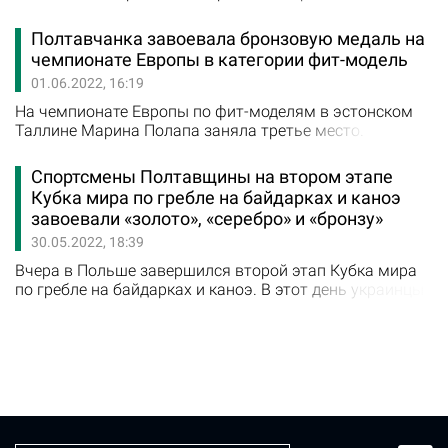
сообщил начальник Полтавской областной военной
администрации Дмитрий Лунин. «Наши спортсмены
Полтавчанка завоевала бронзовую медаль на
продолжают показывать всем несокрушимость
чемпионате Европы в категории фит-модель
украинского духа. В Бухаресте завершился чемпионат
01.06.2022, 16:19
Европы по спортивной борьбе среди спортсменов до 17
лет. Полтавец Богдан…
На чемпионате Европы по фит-моделям в эстонском
Таллине Марина Полапа заняла третье место.
Полтавка получила «бронзу» в категории до 172
сантиметров. Спортсменка уступила соперницам из
Спортсмены Полтавщины на втором этапе
Эстонии и Литвы. "Поздравляю нашу спортсменку
Кубка мира по гребле на байдарках и каноэ
Марину Полапу и ее тренера Лерника Матосяна с
завоевали «золото», «серебро» и «бронзу»
бронзовой медалью на чемпионате Европы в
30.05.2022, 18:39
категории фит-модель! Всего в медальном зачете…
Вчера в Польше завершился второй этап Кубка мира
по гребле на байдарках и каноэ. В этот день украинцы
завоевали 2 золотые, 3 серебряные и 3 бронзовые
медали. В частности гребцы Полтавщины показали
свой профессиональный уровень. Об этом рассказал
начальник областной военной администрации
Дмитрий Лунин. "Наши спортсмены демонстрируют
достойные результаты. Олег Кухарик и Игорь…