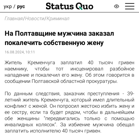
укр
рус
Главная
/
Новости
/
Криминал
На Полтавщине мужчина заказал
покалечить собственную жену
16.08.2024, 10:11
Житель Кременчуга заплатил 40 тысяч гривен
наемнику, чтобы тот инсценировал разбойное
нападение и покалечил его жену. Об этом говорится в
сообщении Полтавской областной прокуратуры.
По данным следствия, заказчик преступления - 39-
летний житель Кременчуга, который имел длительный
конфликт с женой. Он попросил жестоко избить жену и
ее сестру, если та будет рядом, чтобы в дальнейшем
обе женщины "передвигались только с помощью
инвалидных колясок". За избиение мужчина обещал
заплатить исполнителю 40 тысяч гривен.