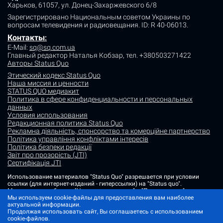
Харьков, 61057, ул. Донец-Захаржевского 6/8
Зарегистрировано Национальным советом Украины по
вопросам телевидения и радиовещания.
ID: R 40-06013.
Контакты
:
E-Mail:
sq@sq.com.ua
Главный редактор Наталья Кобзар,
тел. +380503271422
Авторы Status Quo
Этический кодекс Status Quo
Наша миссия и ценности
STATUS QUO медиакит
Политика в сфере конфиденциальности и персональных
данных
Условия использования
Редакционная политика Status Quo
Рекламна діяльність, спонсорство та комерційне партнерство
Політика управління конфліктами інтересів
Політика безпеки редакції
Звіт про прозорість (JTI)
Сертифікація JTI
Использование материалов "Status Quo" разрешается при условии
ссылки (для интернет-изданий - гиперссылки) на "Status quo".
Материалы в рубриках "Новости партнеров" и "Пресс-релизы"
размещаются на правах рекламы или в рамках некоммерческого
Мы используем cookie-файлы для предоставления вам наиболее
партнерства.
актуальной информации.
Продолжая использовать сайт, Вы соглашаетесь с использованием
Изображения, содержащие метку "Status Quo" или не содержащие
cookie-файлов.
информации об источнике фото, являются иллюстративными либо