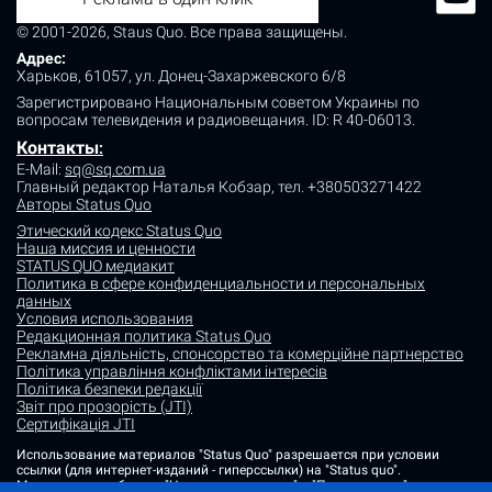
© 2001-2026, Staus Quo. Все права защищены.
Адрес:
Харьков, 61057, ул. Донец-Захаржевского 6/8
Зарегистрировано Национальным советом Украины по
вопросам телевидения и радиовещания.
ID: R 40-06013.
Контакты
:
E-Mail:
sq@sq.com.ua
Главный редактор Наталья Кобзар,
тел. +380503271422
Авторы Status Quo
Этический кодекс Status Quo
Наша миссия и ценности
STATUS QUO медиакит
Политика в сфере конфиденциальности и персональных
данных
Условия использования
Редакционная политика Status Quo
Рекламна діяльність, спонсорство та комерційне партнерство
Політика управління конфліктами інтересів
Політика безпеки редакції
Звіт про прозорість (JTI)
Сертифікація JTI
Использование материалов "Status Quo" разрешается при условии
ссылки (для интернет-изданий - гиперссылки) на "Status quo".
Материалы в рубриках "Новости партнеров" и "Пресс-релизы"