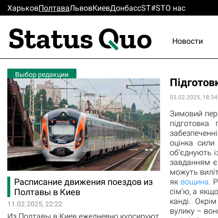
Харьков
Полтава
Львов
Киев
Донбасс
ST#ST
О нас
Новости
Выбор редакции
Підготовк
03.02.2025, 18:34
Зимовий пер
підготовка
забезпеченні
оцінка сили
об’єднують 
завданням є
можуть виліт
Расписание движения поездов из
як
вощина
. 
сім’ю, а якщ
Полтавы в Киев
канді. Окрі
11.02.2025, 22:22
вулику – вон
Из Полтавы в Киев ежедневно курсируют