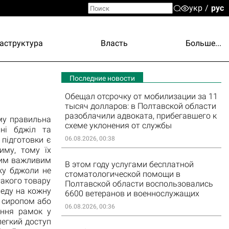
укр
рус
аструктура
Власть
Больше...
Последние новости
Обещал отсрочку от мобилизации за 11
тысяч долларов: в Полтавской области
разоблачили адвоката, прибегавшего к
му правильна
схеме уклонения от службы
ні бджіл та
 підготовки є
06.08.2026, 00:38
иму, тому їх
ним важливим
В этом году услугами бесплатной
ку бджоли не
стоматологической помощи в
такого товару
Полтавской области воспользовались
еду на кожну
6600 ветеранов и военнослужащих
м сиропом або
06.08.2026, 00:36
ання рамок у
легкий доступ