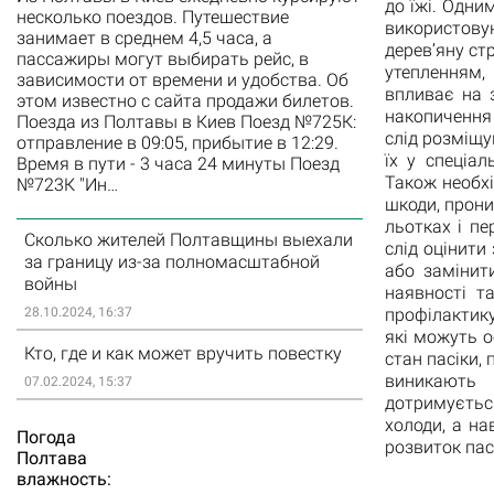
до їжі. Одни
несколько поездов. Путешествие
використову
занимает в среднем 4,5 часа, а
дерев’яну ст
пассажиры могут выбирать рейс, в
утепленням,
зависимости от времени и удобства. Об
впливає на 
этом известно с сайта продажи билетов.
накопичення
Поезда из Полтавы в Киев Поезд №725К:
слід розміщу
отправление в 09:05, прибытие в 12:29.
їх у спеціал
Время в пути - 3 часа 24 минуты Поезд
Також необхі
№723К "Ин…
шкоди, прони
льотках і пе
Сколько жителей Полтавщины выехали
слід оцінити
за границу из-за полномасштабной
або замінит
войны
наявності т
профілактику
28.10.2024, 16:37
які можуть о
Кто, где и как может вручить повестку
стан пасіки,
виникають
07.02.2024, 15:37
дотримуєтьс
холоди, а на
Погода
розвиток пас
Полтава
влажность: