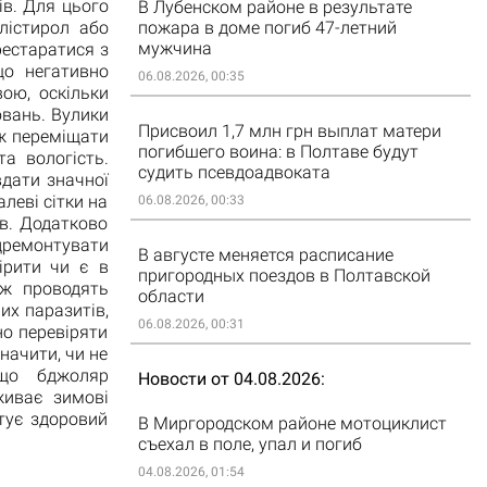
ів. Для цього
В Лубенском районе в результате
лістирол або
пожара в доме погиб 47-летний
мужчина
рестаратися з
що негативно
06.08.2026, 00:35
ою, оскільки
вань. Вулики
Присвоил 1,7 млн грн выплат матери
 ж переміщати
погибшего воина: в Полтаве будут
та вологість.
судить псевдоадвоката
вдати значної
леві сітки на
06.08.2026, 00:33
ів. Додатково
ідремонтувати
В августе меняется расписание
ірити чи є в
пригородных поездов в Полтавской
ож проводять
области
их паразитів,
06.08.2026, 00:31
но перевіряти
начити, чи не
що бджоляр
Новости от 04.08.2026
живає зимові
нтує здоровий
В Миргородском районе мотоциклист
съехал в поле, упал и погиб
04.08.2026, 01:54