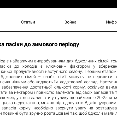
Статьи
Война
Инфр
а пасіки до зимового періоду
іод є найважчим випробуванням для бджолиних сімей, то
 пасіки до холодів є ключовим фактором у збережен
 їхньої продуктивності наступного сезону. Першим етапом
 бджолиних сімей – слабкі сім’ї можуть не пережити з
із сильнішими або надають їм додатковий догляд. Наступ
 забезпечення достатньої кількості корму, оскільки взим
ати за нектаром і повністю залежать від своїх запасів та 
Рекомендується залишати у вулику щонайменше 20-25 кг м
о цього недостатньо, можна підгодовувати бджіл цукрови
м запасів корму, необхідно звернути увагу на розташув
и повинні бути зручно розташовані так, щоб бджоли мали 