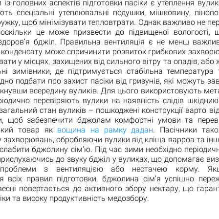
м із головних аспектів підготовки пасіки є утеплення вулик
ють спеціальні утеплювальні подушки, мішковину, пінопо
ружку, щоб мінімізувати тепловтрати. Однак важливо не пе
 оскільки це може призвести до підвищеної вологості, 
здоров’я бджіл. Правильна вентиляція є не менш важлив
 конденсату може спричинити розвиток грибкових захворю
вати у місцях, захищених від сильного вітру та опадів, або
ьні зимівники, де підтримується стабільна температура 
дно подбати про захист пасіки від гризунів, які можуть за
кнувши всередину вуликів. Для цього використовують мета
ріодично перевіряють вулики на наявність слідів шкідник
 загальний стан вуликів – пошкоджені конструкції варто в
и, щоб забезпечити бджолам комфортні умови та перев
акий товар як
вощина на рамку дадан
. Пасічники так
 захворювань, обробляючи вулики від кліща варроа та інш
слабити бджолину сім’ю. Під час зими необхідно періодич
 прислухаючись до звуку бджіл у вуликах, що допомагає виз
 проблеми з вентиляцією або нестачею корму. Як
я всіх правил підготовки, бджолина сім’я успішно пере
весні повертається до активного збору нектару, що гара
іки та високу продуктивність медозбору.