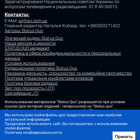
Зарегистрировано Национальным советом Украины по
вопросам телевидения и радиовещания.
ID: R 40-06013.
Контакты
:
E-Mail:
sq@sq.com.ua
Главный редактор Наталья Кобзар,
тел. +380503271422
Авторы Status Quo
Этический кодекс Status Quo
Наша миссия и ценности
STATUS QUO медиакит
Политика в сфере конфиденциальности и персональных
данных
Условия использования
Редакционная политика Status Quo
Рекламна діяльність, спонсорство та комерційне партнерство
Політика управління конфліктами інтересів
Політика безпеки редакції
Звіт про прозорість (JTI)
Сертифікація JTI
Использование материалов "Status Quo" разрешается при условии
ссылки (для интернет-изданий - гиперссылки) на "Status quo".
Материалы в рубриках "Новости партнеров" и "Пресс-релизы"
размещаются на правах рекламы или в рамках некоммерческого
Мы используем cookie-файлы для предоставления вам наиболее
партнерства.
актуальной информации.
Продолжая использовать сайт, Вы соглашаетесь с использованием
Изображения, содержащие метку "Status Quo" или не содержащие
cookie-файлов.
информации об источнике фото, являются иллюстративными либо
Политика конфиденциальности
сгенерированными ИИ
Принять