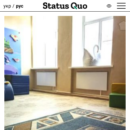
укр
рус