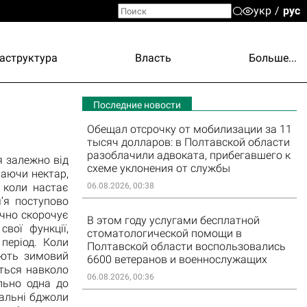
укр
рус
аструктура
Власть
Больше...
Последние новости
Обещал отсрочку от мобилизации за 11
тысяч долларов: в Полтавской области
разоблачили адвоката, прибегавшего к
я залежно від
схеме уклонения от службы
раючи нектар,
 коли настає
06.08.2026, 00:38
’я поступово
ачно скорочує
В этом году услугами бесплатной
вої функції,
стоматологической помощи в
період. Коли
Полтавской области воспользовались
юють зимовий
6600 ветеранов и военнослужащих
ться навколо
06.08.2026, 00:36
льно одна до
ральні бджоли