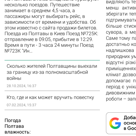
виділяють те
несколько поездов. Путешествие
менш актив
занимает в среднем 4,5 часа, а
зберігати те
пассажиры могут выбирать рейс, в
підтримуват
зависимости от времени и удобства. Об
більше стис
этом известно с сайта продажи билетов.
сувора, а ме
Поезда из Полтавы в Киев Поезд №725К:
Саме тому па
отправление в 09:05, прибытие в 12:29.
достатньо к
Время в пути - 3 часа 24 минуты Поезд
надлишкова 
№723К "Ин…
природних ум
відсутні рі
Сколько жителей Полтавщины выехали
приміщеннях 
за границу из-за полномасштабной
клімат дозво
войны
допомагає п
період є ун
28.10.2024, 16:37
дивовижним 
Кто, где и как может вручить повестку
роботи – зап
07.02.2024, 15:37
Погода
Полтава
влажность: