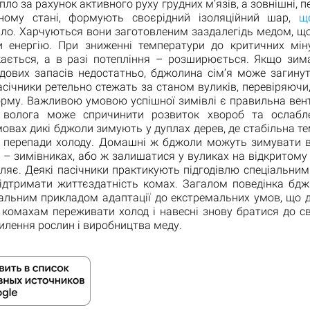
пло за рахунок активного руху грудних м’язів, а зовнішні, 
ному стані, формують своєрідний ізоляційний шар,
щ
пло. Харчуються вони заготовленим заздалегідь медом, щ
и енергію. При зниженні температури до критичних мін
кається, а в разі потепління – розширюється. Якщо зим
дових запасів недостатньо, бджолина сім’я може загинут
січники ретельно стежать за станом вуликів, перевіряючи,
орму. Важливою умовою успішної зимівлі є правильна вент
волога може спричинити розвиток хвороб та ослабле
овах дикі бджоли зимують у дуплах дерев, де стабільна т
зкі перепади холоду. Домашні ж бджоли можуть зимувати в
– зимівниках, або ж залишатися у вуликах на відкритому 
ляє. Деякі пасічники практикують підгодівлю спеціальни
ідтримати життєздатність комах. Загалом поведінка бдж
ікальним прикладом адаптації до екстремальних умов, що 
комахам переживати холод і навесні знову братися до св
илення рослин і виробництва меду.