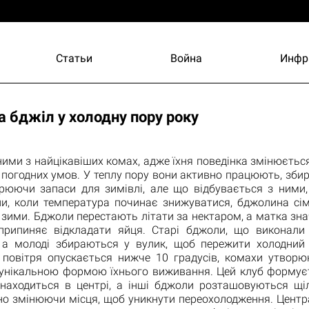
Статьи
Война
Инфр
а бджіл у холодну пору року
ими з найцікавіших комах, адже їхня поведінка змінюєтьс
 погодних умов. У теплу пору вони активно працюють, зби
орюючи запаси для зимівлі, але що відбувається з ними,
ни, коли температура починає знижуватися, бджолина сім
 зими. Бджоли перестають літати за нектаром, а матка зн
припиняє відкладати яйця. Старі бджоли, що виконали с
 а молоді збираються у вулик, щоб пережити холодний 
 повітря опускається нижче 10 градусів, комахи утвор
є унікальною формою їхнього виживання. Цей клуб формує
находиться в центрі, а інші бджоли розташовуються щі
йно змінюючи місця, щоб уникнути переохолодження. Цент