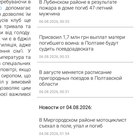
перебуваючи в
В Лубенском районе в результате
о
допомагає
пожара в доме погиб 47-летний
мужчина
о дозволяє їм
усів клуб ще
06.08.2026, 00:35
а тривала та
и від голоду.
Присвоил 1,7 млн грн выплат матери
 чи є в бджіл
погибшего воина: в Полтаве будут
иляція, адже
судить псевдоадвоката
ння сім’ї. У
емпература та
06.08.2026, 00:33
 спеціальних
повітрі, якщо
В августе меняется расписание
м сиропом, що
пригородных поездов в Полтавской
іл у зимовий
области
дозволяє цим
06.08.2026, 00:31
оєї важливої
Новости от 04.08.2026
В Миргородском районе мотоциклист
съехал в поле, упал и погиб
04.08.2026, 01:54