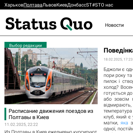
Харьков
Полтава
Львов
Киев
Донбасс
ST#ST
О нас
Новости
Выбор редакции
Поведінк
18.02.2025, 17:23
Бджоли є одн
пори року та
пилок і ств
холод? Восе
готується до
або зовсім 
відмирають,
Расписание движения поездов из
температура
клуб, який 
Полтавы в Киев
матки,
яка
з
11.02.2025, 22:22
одної, пості
Из Полтавы в Киев ежедневно курсируют