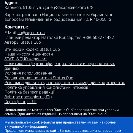
Адрес:
Харьков, 61057, ул. Донец-Захаржевского 6/8
Зарегистрировано Национальным советом Украины по
вопросам телевидения и радиовещания.
ID: R 40-06013.
Контакты
:
E-Mail:
sq@sq.com.ua
Главный редактор Наталья Кобзар,
тел. +380503271422
Авторы Status Quo
Этический кодекс Status Quo
Наша миссия и ценности
STATUS QUO медиакит
Политика в сфере конфиденциальности и персональных
данных
Условия использования
Редакционная политика Status Quo
Рекламна діяльність, спонсорство та комерційне партнерство
Політика управління конфліктами інтересів
Політика безпеки редакції
Звіт про прозорість (JTI)
Сертифікація JTI
Использование материалов "Status Quo" разрешается при условии
ссылки (для интернет-изданий - гиперссылки) на "Status quo".
Материалы в рубриках "Новости партнеров" и "Пресс-релизы"
размещаются на правах рекламы или в рамках некоммерческого
Мы используем cookie-файлы для предоставления вам наиболее
партнерства.
актуальной информации.
Продолжая использовать сайт, Вы соглашаетесь с использованием