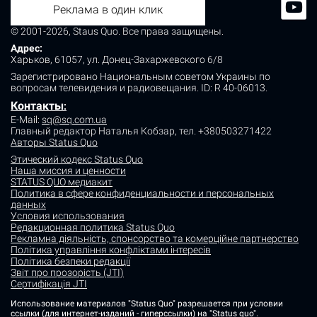
Реклама в один клик
© 2001-2026, Staus Quo. Все права защищены.
Адрес:
Харьков, 61057, ул. Донец-Захаржевского 6/8
Зарегистрировано Национальным советом Украины по
вопросам телевидения и радиовещания.
ID: R 40-06013.
Контакты
:
E-Mail:
sq@sq.com.ua
Главный редактор Наталья Кобзар,
тел. +380503271422
Авторы Status Quo
Этический кодекс Status Quo
Наша миссия и ценности
STATUS QUO медиакит
Политика в сфере конфиденциальности и персональных
данных
Условия использования
Редакционная политика Status Quo
Рекламна діяльність, спонсорство та комерційне партнерство
Політика управління конфліктами інтересів
Політика безпеки редакції
Звіт про прозорість (JTI)
Сертифікація JTI
Использование материалов "Status Quo" разрешается при условии
ссылки (для интернет-изданий - гиперссылки) на "Status quo".