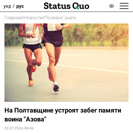
укр
рус
Главная
/
Новости
/
Полезно знать
На Полтавщине устроят забег памяти
воина "Азова"
02.07.2024, 09:46