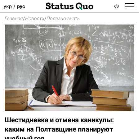
укр
рус
Главная
/
Новости
/
Полезно знать
Шестидневка и отмена каникулы:
каким на Полтавщине планируют
учебный год