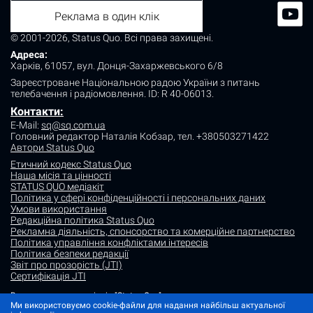
Реклама в один клік
© 2001-2026, Status Quo. Всі права захищені.
Адреса:
Харків, 61057, вул. Донця-Захаржевського 6/8
Зареєстроване Національною радою України з питань
телебачення і радіомовлення.
ID: R 40-06013.
Контакти:
E-Mail:
sq@sq.com.ua
Головний редактор Наталія Кобзар,
тел. +380503271422
Автори Status Quo
Етичний кодекс Status Quo
Наша місія та цінності
STATUS QUO медіакіт
Політика у сфері конфіденційності і персональних даних
Умови використання
Редакційна політика Status Quo
Рекламна діяльність, спонсорство та комерційне партнерство
Політика управління конфліктами інтересів
Політика безпеки редакції
Звіт про прозорість (JTI)
Сертифікація JTI
Використання матеріалів "Status Quo" дозволяється за умови
посилання (для інтернет-видань - гіперпосилання) на "Status quo".
Ми використовуємо cookie-файли для надання найбільш актуальної