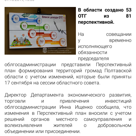
В области создано 53
ОТГ из 81
перспективной.
На совещании
у временно
исполняющего
обязанности
председателя
облгосадминистрации представили Перспективный
план формирования территорий громад Полтавской
области с учетом изменений, которые были приняты
17 сентября на сессии областного совета.
Директор Департамента экономического развития,
торговли и привлечения инвестиций
облгосадминистрации Инна Ищенко сообщила, что
изменения в Перспективный план вносили с учетом
решений органов местного самоуправления и
волеизъявления жителей о добровольном
объединении или присоединении.