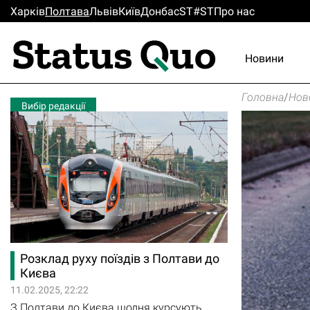
Харків
Полтава
Львiв
Киïв
Донбас
ST#ST
Про нас
Новини
Головна
/
Нов
Вибір редакції
Розклад руху поїздів з Полтави до
Києва
11.02.2025, 22:22
З Полтави до Києва щодня курсують