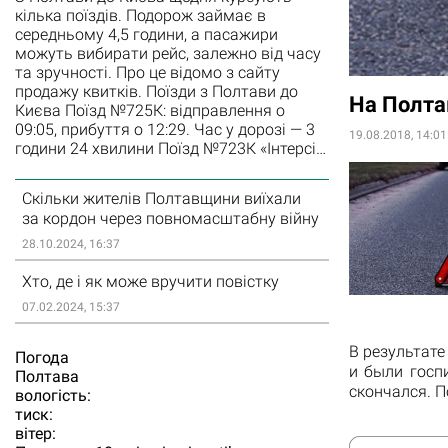
кілька поїздів. Подорож займає в
середньому 4,5 години, а пасажири
можуть вибирати рейс, залежно від часу
та зручності. Про це відомо з сайту
продажу квитків. Поїзди з Полтави до
На Полта
Києва Поїзд №725К: відправлення о
09:05, прибуття о 12:29. Час у дорозі — 3
19.08.2018, 14:01
години 24 хвилини Поїзд №723К «Інтерсі…
Скільки жителів Полтавщини виїхали
за кордон через повномасштабну війну
28.10.2024, 16:37
Хто, де і як може вручити повістку
07.02.2024, 15:37
В результат
Погода
и
были
госп
Полтава
скончался. П
вологість:
тиск:
вітер: