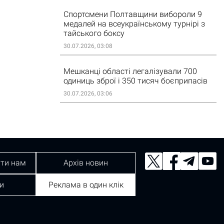
Спортсмени Полтавщини вибороли 9
медалей на всеукраїнському турнірі з
тайського боксу
30.07.2026, 03:08
Мешканці області легалізували 700
одиниць зброї і 350 тисяч боєприпасів
30.07.2026, 03:06
ти нам
Архів новин
и
Реклама в один клік