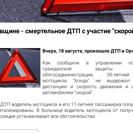
вщине - смертельное ДТП с участие "скоро
Вчера, 18 августа, произошло ДТП в О
Как
сообщили
в управлении по
гражданской защиты По
облгосадминистрации,
30-лет
мотоцикла "
Хонда
"
не выдержал
дистанцию и
скорость движения и
с
автомобилем
"скорой"
.
е ДТП
водитель
мотоцикла
и
его 11-летняя пассажирка
полу
итализированы. В больнице водитель
мотоцикла от
полу
олиция устанавливает все обстоятельства.