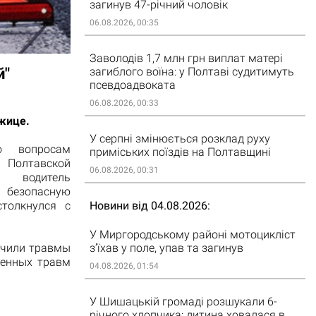
загинув 47-річний чоловік
06.08.2026, 00:35
Заволодів 1,7 млн грн виплат матері
загиблого воїна: у Полтаві судитимуть
й"
псевдоадвоката
06.08.2026, 00:33
ржице.
У серпні змінюється розклад руху
 вопросам
приміських поїздів на Полтавщині
лтавской
06.08.2026, 00:31
ний
водитель
безопасную
Новини від 04.08.2026
толкнулся
с
У Миргородському районі мотоцикліст
з’їхав у поле, упав та загинув
чили
травмы
ченных
травм
04.08.2026, 01:54
У Шишацькій громаді розшукали 6-
річного хлопчика: дитина ховалася в