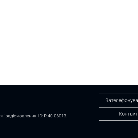
Зателефонува
Контакт
я і радіомовлення.
ID: R 40-06013.