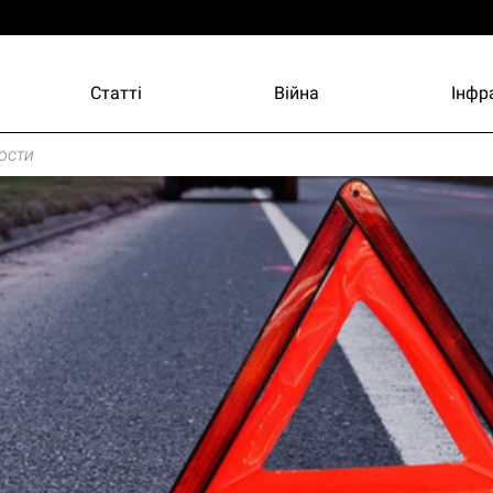
Статті
Війна
Інфр
ости