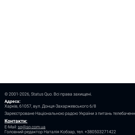
© 2001-2026, Status Quo. Всі права захищені.
Адреса:
Харків, 61057, вул. Донця-Захаржевського 6/8
Зареєстроване Національною радою України з питань телебаченн
Контакти:
E-Mail:
sq@sq.com.ua
Головний редактор Наталія Кобзар,
тел. +380503271422