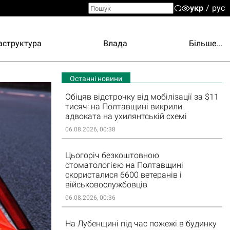
укр
рус
аструктура
Влада
Більше...
Останні новини
Обіцяв відстрочку від мобілізації за $11
тисяч: на Полтавщині викрили
адвоката на ухилянтській схемі
06.08.2026, 00:38
Цьогоріч безкоштовною
стоматологією на Полтавщині
скористалися 6600 ветеранів і
військовослужбовців
06.08.2026, 00:36
На Лубенщині під час пожежі в будинку