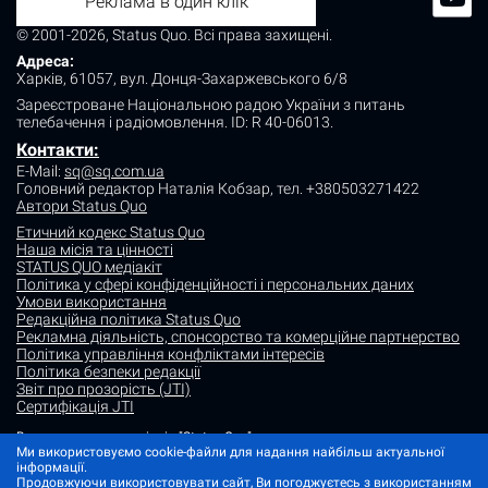
Реклама в один клік
© 2001-2026, Status Quo. Всі права захищені.
Адреса:
Харків, 61057, вул. Донця-Захаржевського 6/8
Зареєстроване Національною радою України з питань
телебачення і радіомовлення.
ID: R 40-06013.
Контакти:
E-Mail:
sq@sq.com.ua
Головний редактор Наталія Кобзар,
тел. +380503271422
Автори Status Quo
Етичний кодекс Status Quo
Наша місія та цінності
STATUS QUO медіакіт
Політика у сфері конфіденційності і персональних даних
Умови використання
Редакційна політика Status Quo
Рекламна діяльність, спонсорство та комерційне партнерство
Політика управління конфліктами інтересів
Політика безпеки редакції
Звіт про прозорість (JTI)
Сертифікація JTI
Використання матеріалів "Status Quo" дозволяється за умови
посилання (для інтернет-видань - гіперпосилання) на "Status quo".
Ми використовуємо cookie-файли для надання найбільш актуальної
Матеріали в рубриках "Новини партнерів" і "Прес-релізи" розміщуються
інформації.
на правах реклами або в рамках некомерційного партнерства.
Продовжуючи використовувати сайт, Ви погоджуєтесь з використанням