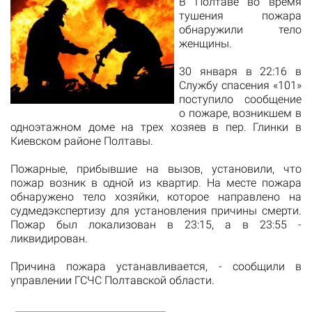
В Полтаве во время
тушения пожара
обнаружили тело
женщины.
30 января в 22:16 в
Службу спасения «101»
поступило сообщение
о пожаре, возникшем в
одноэтажном доме на трех хозяев в пер. Глинки в
Киевском районе Полтавы.
Пожарные, прибывшие на вызов, установили, что
пожар возник в одной из квартир. На месте пожара
обнаружено тело хозяйки, которое направлено на
судмедэкспертизу для установления причины смерти.
Пожар был локализован в 23:15, а в 23:55 -
ликвидирован.
Причина пожара устанавливается, - сообщили в
управлении ГСЧС Полтавской области.