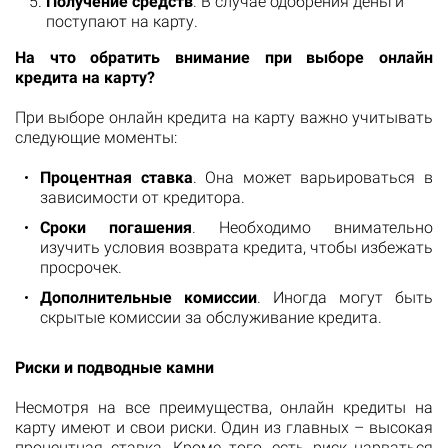
Получение средств
. В случае одобрения деньги
поступают на карту.
На что обратить внимание при выборе онлайн
кредита на карту?
При выборе онлайн кредита на карту важно учитывать
следующие моменты:
Процентная ставка
. Она может варьироваться в
зависимости от кредитора.
Сроки погашения
. Необходимо внимательно
изучить условия возврата кредита, чтобы избежать
просрочек.
Дополнительные комиссии
. Иногда могут быть
скрытые комиссии за обслуживание кредита.
Риски и подводные камни
Несмотря на все преимущества, онлайн кредиты на
карту имеют и свои риски. Один из главных – высокая
процентная ставка. Кроме того, есть риск нарваться