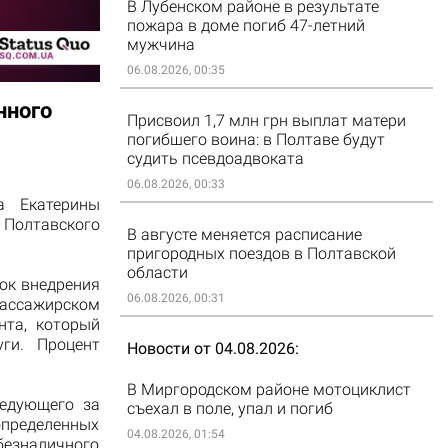
В Лубенском районе в результате
пожара в доме погиб 47-летний
мужчина
06.08.2026, 00:35
нного
Присвоил 1,7 млн грн выплат матери
погибшего воина: в Полтаве будут
судить псевдоадвоката
06.08.2026, 00:33
а Екатерины
 Полтавского
В августе меняется расписание
пригородных поездов в Полтавской
области
ок внедрения
06.08.2026, 00:31
пассажирском
нта, который
ги. Процент
Новости от 04.08.2026
В Миргородском районе мотоциклист
ледующего за
съехал в поле, упал и погиб
определенных
04.08.2026, 01:54
езналичного