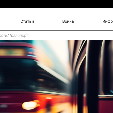
Статьи
Война
Инфр
ости
/
Транспорт