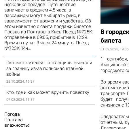
несколько поездов. Путешествие
занимает в среднем 4,5 часа, а
пассажиры могут выбирать рейс, в
зависимости от времени и удобства. Об
этом известно с сайта продажи билетов.
В городс
Поезда из Полтавы в Киев Поезд №725К:
отправление в 09:05, прибытие в 12:29.
билета
Время в пути - 3 часа 24 минуты Поезд
№723К "Ин…
01.09.2023, 19:36
1 сентября
Сколько жителей Полтавщины выехали
Ямщиковой с
за границу из-за полномасштабной
городского с
войны
Во время за
28.10.2024, 16:37
автоматизир
Кто, где и как может вручить повестку
транспорте 
будет полу
07.02.2024, 15:37
снизился с 10
Погода
Следователь
Полтава
отчетным, б
влажность:
Договором: