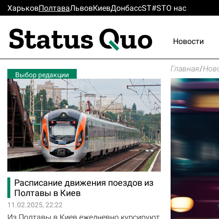
Харьков
Полтава
Львов
Киев
Донбасс
ST#ST
О нас
Новости
Главная
/
Нов
Выбор редакции
Расписание движения поездов из
Полтавы в Киев
11.02.2025, 22:22
Из Полтавы в Киев ежедневно курсируют