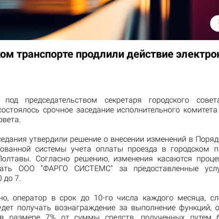
ком транспорте продлили действие электро
, под председательством секретаря городского совет
остоялось срочное заседание исполнительного комитета
овета.
седания утвердили решение о внесении изменений в Поряд
ованной системы учета оплаты проезда в городском 
Полтавы. Согласно решению, изменения касаются проце
чать ООО "ФАРГО СИСТЕМС" за предоставленные услу
 до 7.
но, оператор в срок до 10-го числа каждого месяца, с
удет получать вознаграждение за выполнение функций, 
 в размере 7% от суммы средств, полученных путем б