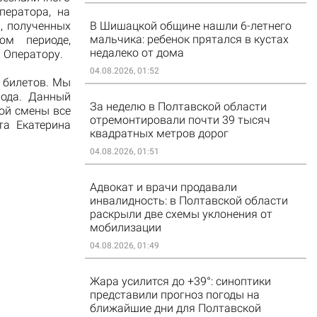
ператора, на
В Шишацкой общине нашли 6-летнего
, полученных
мальчика: ребенок прятался в кустах
ом периоде,
недалеко от дома
 Оператору.
04.08.2026, 01:52
 билетов. Мы
иода. Данный
За неделю в Полтавской области
рой смены все
отремонтировали почти 39 тысяч
та Екатерина
квадратных метров дорог
04.08.2026, 01:51
Адвокат и врачи продавали
инвалидность: в Полтавской области
раскрыли две схемы уклонения от
мобилизации
04.08.2026, 01:49
Жара усилится до +39°: синоптики
представили прогноз погоды на
ближайшие дни для Полтавской